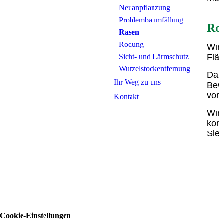
Neuanpflanzung
Problembaumfällung
Ro
Rasen
Rodung
Wi
Sicht- und Lärmschutz
Fl
Wurzelstockentfernung
Da
Ihr Weg zu uns
Be
vor
Kontakt
Wi
ko
Sie
Cookie-Einstellungen