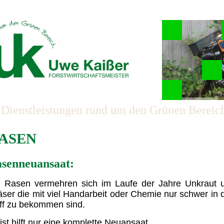
 Dienstleistungen rund um den Grünen Bereic
ASEN
senneuansaat:
i Rasen vermehren sich im Laufe der Jahre Unkraut 
ser die mit viel Handarbeit oder Chemie nur schwer in 
iff zu bekommen sind.
st hilft nur eine komplette Neuansaat.