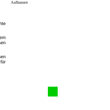
Aufhausen
hte
hem
sen
sen
für