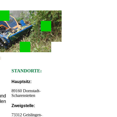
h
STANDORTE:
Hauptsitz:
89160 Dornstadt-
und
Scharenstetten
den
Zweigstelle:
73312 Geislingen-