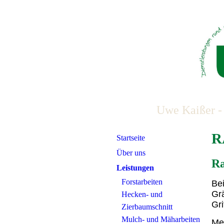
Uwe Kaißer -
R
Startseite
Über uns
Ra
Leistungen
Forstarbeiten
Be
Grä
Hecken- und
Gr
Zierbaumschnitt
Mulch- und Mäharbeiten
Mei